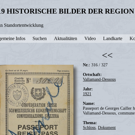
19 HISTORISCHE BILDER DER REGIO
in Standortentwicklung
gemeine Infos
Suchen
Aktualitäten
Video
Landkarte
Ko
<<
Nr.:
316 / 327
Ortschaft:
Vallamand-Dessous
Jahr:
1921
Name:
Passeport de Georges Cailler h
Vallamand-Dessous, commune 
Thema:
Schloss
,
Dokument