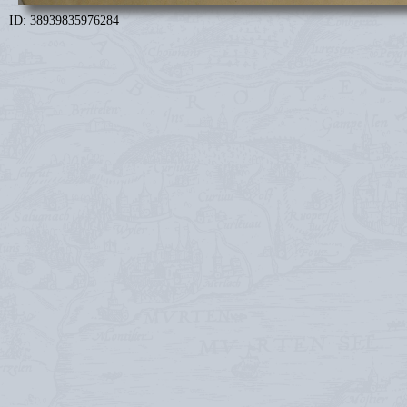
ID: 38939835976284