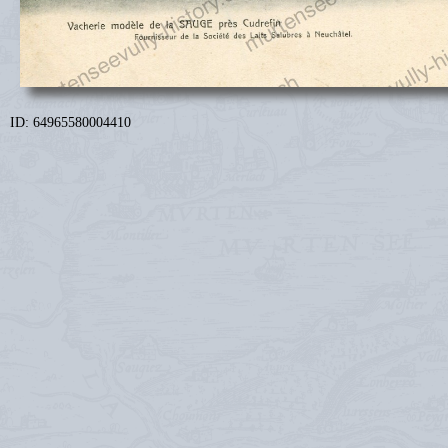
ID: 64965580004410