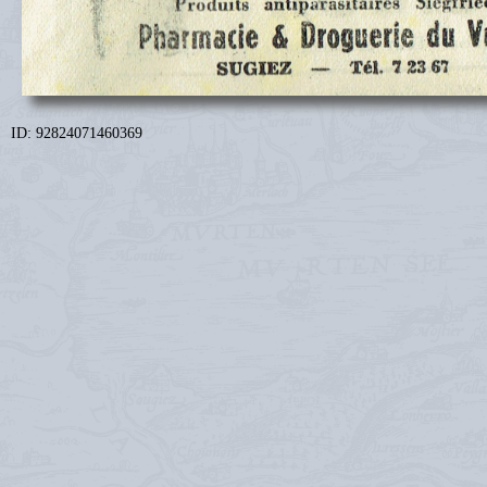
ID: 92824071460369