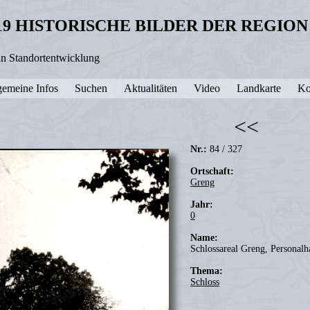
19 HISTORISCHE BILDER DER REGIO
in Standortentwicklung
gemeine Infos
Suchen
Aktualitäten
Video
Landkarte
Ko
<<
Nr.:
84 / 327
Ortschaft:
Greng
Jahr:
0
Name:
Schlossareal Greng, Personalh
Thema:
Schloss