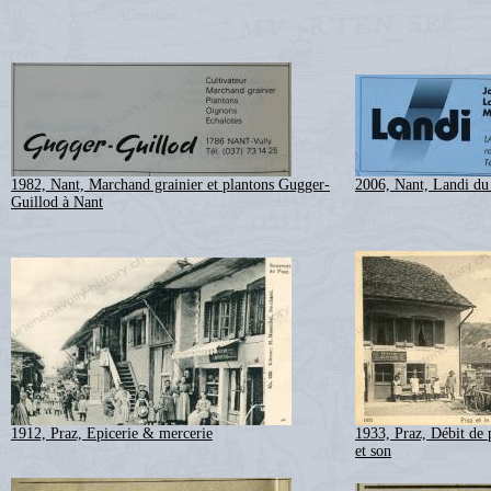
1982, Nant, Marchand grainier et plantons Gugger-
2006, Nant, Landi du
Guillod à Nant
1912, Praz, Epicerie & mercerie
1933, Praz, Débit de p
et son