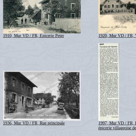
1910, Mur VD / FR, Epicerie Peter
1920, Mur VD / FR, V
1936, Mur VD / FR, Rue principale
1997, Mur VD / FR, 
épicerie villageoise 