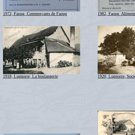
1972, Faoug, Commerçants de Faoug
1982, Faoug, Aliment
1918, Lugnorre, La boulangerie
1920, Lugnorre, Socié