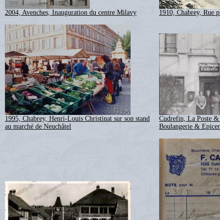
2004, Avenches, Inauguration du centre Milavy
1910, Chabrey, Rue p
1995, Chabrey, Henri-Louis Christinat sur son stand
Cudrefin, La Poste & 
au marché de Neuchâtel
Boulangerie & Epicer