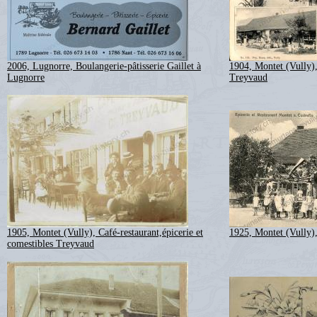
2006, Lugnorre, Boulangerie-pâtisserie Gaillet à
1904, Montet (Vully)
Lugnorre
Treyvaud
1905, Montet (Vully), Café-restaurant,épicerie et
1925, Montet (Vully)
comestibles Treyvaud