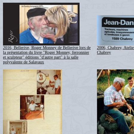
2016, Bellerive, Roger Monney de Bellerive lors de
2006, Chabrey, Atelie
la présentation du livre "Roger Monney, ferronnier
Chabrey
et sculpteur" éditions "d'autre part" à la salle
polyvalente de Salavaux