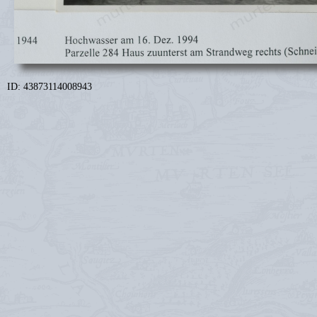
ID: 43873114008943