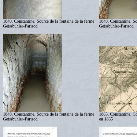
1840, Constantine, Source de la fontaine de la ferme
1840, Constantine, So
Geissbühler-Parisod
Geissbühler-Parisod
1840, Constantine, Source de la fontaine de la ferme
1865, Constantine, 
Geissbühler-Parisod
en 1865