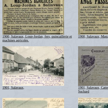
1900, Salavaux, Loup-Jordan, fers, quincaillerie et
1900, Salavaux, Maga
machines agricoles.
1901, Salavaux,
1901, Salavaux, Catte
Suchard