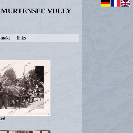
N MURTENSEE VULLY
ntakt
links
fest