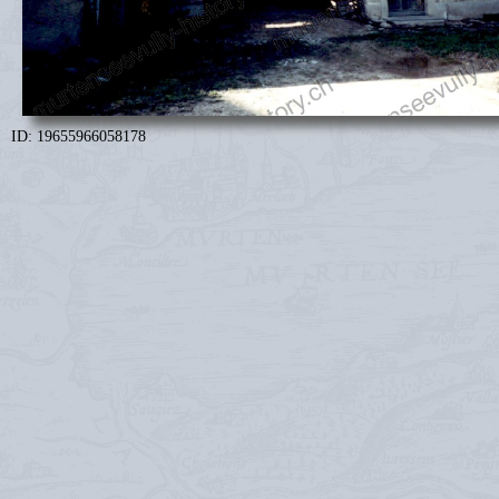
ID: 19655966058178