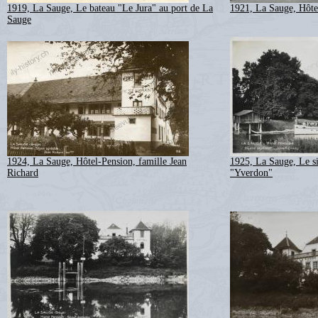
1919, La Sauge, Le bateau "Le Jura" au port de La
1921, La Sauge, Hôte
Sauge
1924, La Sauge, Hôtel-Pension, famille Jean
1925, La Sauge, Le si
Richard
"Yverdon"